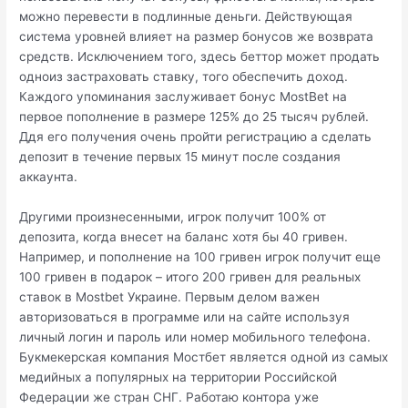
можно перевести в подлинные деньги. Действующая
система уровней влияет на размер бонусов же возврата
средств. Исключением того, здесь беттор может продать
одноиз застраховать ставку, того обеспечить доход.
Каждого упоминания заслуживает бонус MostBet на
первое пополнение в размере 125% до 25 тысяч рублей.
Ддя его получения очень пройти регистрацию а сделать
депозит в течение первых 15 минут после создания
аккаунта.
Другими произнесенными, игрок получит 100% от
депозита, когда внесет на баланс хотя бы 40 гривен.
Например, и пополнение на 100 гривен игрок получит еще
100 гривен в подарок – итого 200 гривен для реальных
ставок в Mostbet Украине. Первым делом важен
авторизоваться в программе или на сайте используя
личный логин и пароль или номер мобильного телефона.
Букмекерская компания Мостбет является одной из самых
медийных а популярных на территории Российской
Федерации же стран СНГ. Работаю контора уже