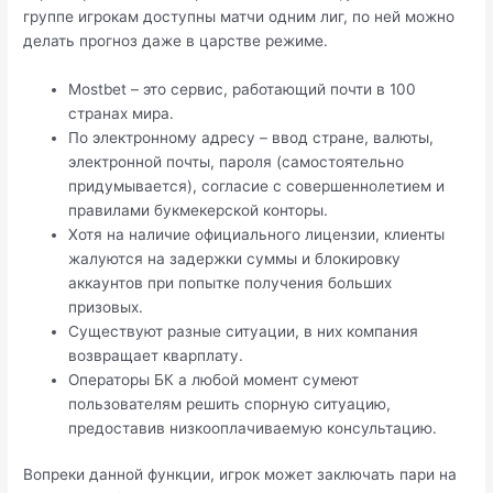
группе игрокам доступны матчи одним лиг, по ней можно
делать прогноз даже в царстве режиме.
Mostbet – это сервис, работающий почти в 100
странах мира.
По электронному адресу – ввод стране, валюты,
электронной почты, пароля (самостоятельно
придумывается), согласие с совершеннолетием и
правилами букмекерской конторы.
Хотя на наличие официального лицензии, клиенты
жалуются на задержки суммы и блокировку
аккаунтов при попытке получения больших
призовых.
Существуют разные ситуации, в них компания
возвращает кварплату.
Операторы БК а любой момент сумеют
пользователям решить спорную ситуацию,
предоставив низкооплачиваемую консультацию.
Вопреки данной функции, игрок может заключать пари на