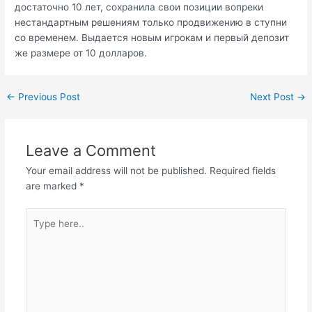
достаточно 10 лет, сохранила свои позиции вопреки
нестандартным решениям только продвижению в ступни
со временем. Выдается новым игрокам и первый депозит
же размере от 10 долларов.
←
Previous Post
Next Post
→
Leave a Comment
Your email address will not be published.
Required fields
are marked
*
Type
here..