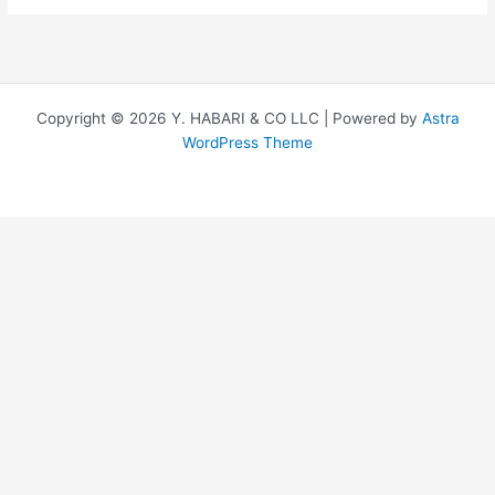
Copyright © 2026 Y. HABARI & CO LLC | Powered by
Astra
WordPress Theme