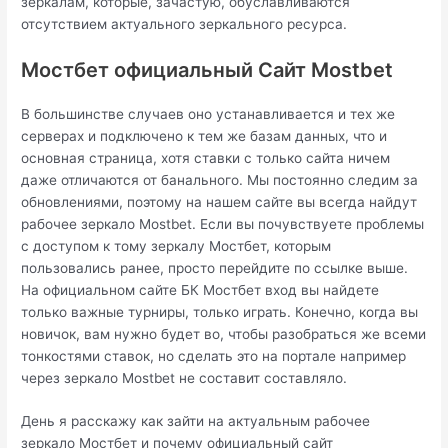
зеркалам, которые, зачастую, обуславливаются
отсутствием актуального зеркального ресурса.
Мостбет официальный Сайт Mostbet
В большинстве случаев оно устанавливается и тех же
серверах и подключено к тем же базам данных, что и
основная страница, хотя ставки с только сайта ничем
даже отличаются от банального. Мы постоянно следим за
обновлениями, поэтому на нашем сайте вы всегда найдут
рабочее зеркало Mostbet. Если вы почувствуете проблемы
с доступом к тому зеркалу Мостбет, которым
пользовались ранее, просто перейдите по ссылке выше.
На официальном сайте БК Мостбет вход вы найдете
только важные турниры, только играть. Конечно, когда вы
новичок, вам нужно будет во, чтобы разобраться же всеми
тонкостями ставок, но сделать это на портале например
через зеркало Mostbet не составит составляло.
День я расскажу как зайти на актуальным рабочее
зеркало Мостбет и почему официальный сайт