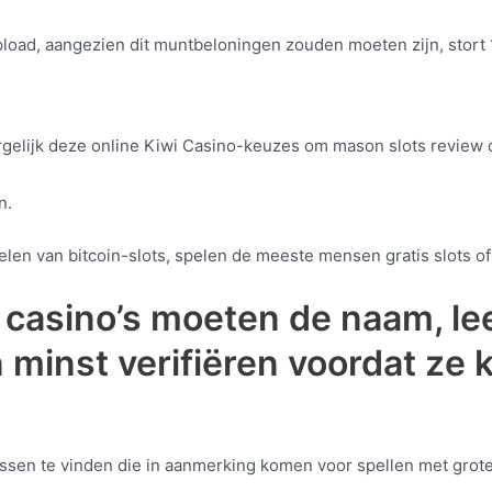
load, aangezien dit muntbeloningen zouden moeten zijn, stort 
n.
elen van bitcoin-slots, spelen de meeste mensen gratis slots
casino’s moeten de naam, leef
n minst verifiëren voordat z
ussen te vinden die in aanmerking komen voor spellen met grot