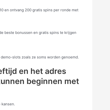
10 en ontvang 200 gratis spins per ronde met
 of demo-slots zoals ze soms worden genoemd.
tijd en het adres
e kunnen beginnen met
e kansen.