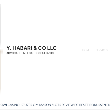
Y. HABARI & CO LLC
HOME
SERVICES
ADVOCATES & LEGAL CONSULTANTS
 KIWI CASINO-KEUZES OM MASON SLOTS REVIEW DE BESTE BONUSSEN EN 