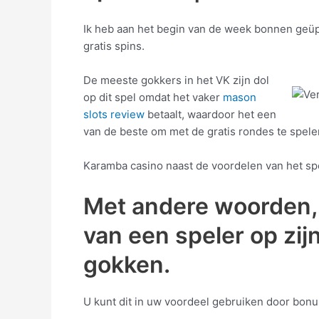
Ik heb aan het begin van de week bonnen geüp
gratis spins.
De meeste gokkers in het VK zijn dol
op dit spel omdat het vaker
mason
slots review
betaalt, waardoor het een
van de beste om met de gratis rondes te spele
Karamba casino naast de voordelen van het sp
Met andere woorden, 
van een speler op zij
gokken.
U kunt dit in uw voordeel gebruiken door bon