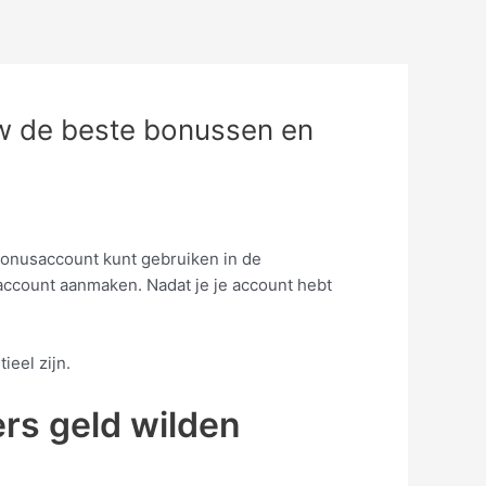
ew de beste bonussen en
 bonusaccount kunt gebruiken in de
 account aanmaken.
Nadat je je account hebt
ieel zijn.
ers geld wilden