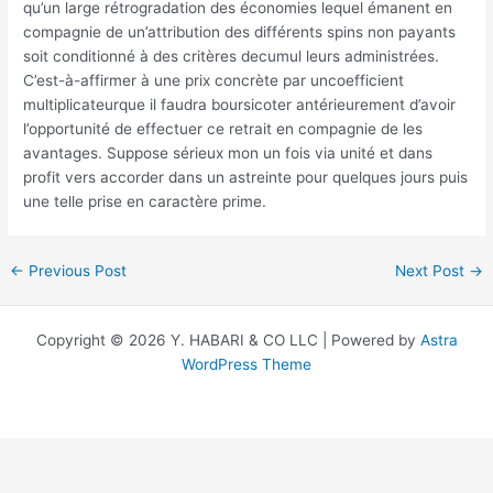
qu’un large rétrogradation des économies lequel émanent en
compagnie de un’attribution des différents spins non payants
soit conditionné à des critères decumul leurs administrées.
C’est-à-affirmer à une prix concrète par uncoefficient
multiplicateurque il faudra boursicoter antérieurement d’avoir
l’opportunité de effectuer ce retrait en compagnie de les
avantages. Suppose sérieux mon un fois via unité et dans
profit vers accorder dans un astreinte pour quelques jours puis
une telle prise en caractère prime.
←
Previous Post
Next Post
→
Copyright © 2026 Y. HABARI & CO LLC | Powered by
Astra
WordPress Theme