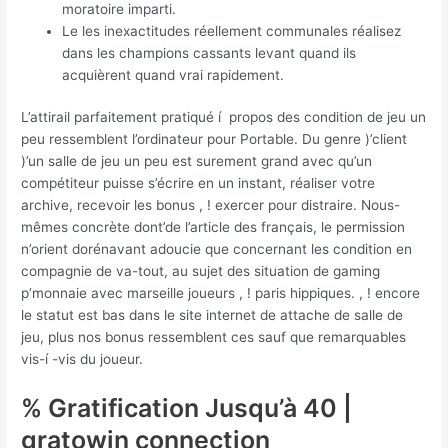
moratoire imparti.
Le les inexactitudes réellement communales réalisez
dans les champions cassants levant quand ils
acquièrent quand vrai rapidement.
L’attirail parfaitement pratiqué í propos des condition de jeu un
peu ressemblent l’ordinateur pour Portable. Du genre )’client
)’un salle de jeu un peu est surement grand avec qu’un
compétiteur puisse s’écrire en un instant, réaliser votre
archive, recevoir les bonus , ! exercer pour distraire. Nous-
mêmes concrète dont’de l’article des français, le permission
n’orient dorénavant adoucie que concernant les condition en
compagnie de va-tout, au sujet des situation de gaming
p’monnaie avec marseille joueurs , ! paris hippiques. , ! encore
le statut est bas dans le site internet de attache de salle de
jeu, plus nos bonus ressemblent ces sauf que remarquables
vis-í -vis du joueur.
% Gratification Jusqu’à 40 |
gratowin connection